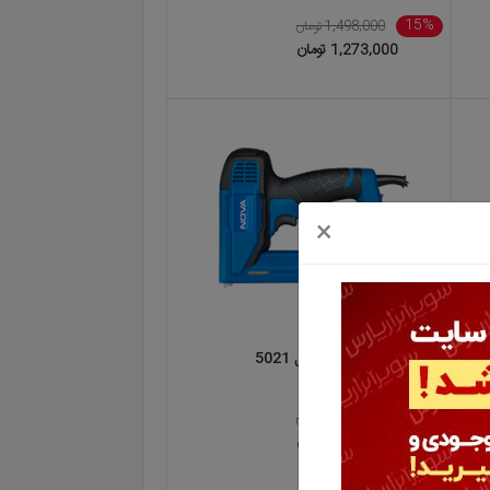
15%
1,498,000 تومان
1,273,000 تومان
×
ا
منگنه کوب برقی نووا مدل 5021
15%
6,598,000 تومان
5,605,000 تومان