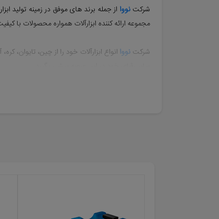
شرکت
نووا
از جمله برند های موفق در زمینه تولید ابزار آلات صنعتی د
مجموعه ارائه کننده ابزارآلات همواره محصولات با کیف
شرکت
نووا
انواع ابزارآلات خود را از چین، تایوان، کره
سایر رقبای خود در این عرصه پیشی بگیرد.
معرفی انواع محصولات
nova
مهم ترین ابزارهای
نووا
که مورد توجه خریداران قرار می 
ابزار دستی
نووا
: انبر، آچار، پیچ گوشتی، سیم لخت کن، 
ابزار باغبانی
نووا
: آبپاش، بیلچه، میوه چین، سم پاش و 
ابزار اندازه گیری
نووا
: تراز، متر، پایه تراز و ...
ابزار تعمیرکاری
نووا
: فیلتربازکن، بکس سنسوری و ...
ابزار برقی
نووا
:
کارواش، پیستوله برقی، اتو لوله و ...
ابزار بادی
نووا
: پیستوله رنگ پاش، سایه پاش و ...
ابزار جوشکاری
نووا
: انبر جوش، انبر اتصال و ...