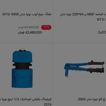
تیغ اره الماسه MDF بر 64*230 نووا مدل
تفنگ میخ کوب نووا مدل NTG-9450
NTS-
15%
49,980,000 تومان
5,47
42,480,000 تومان
چ اکو نووا مدل 2004
کوپلینگ باغبانی اتوماتیک 1/2 این
2316