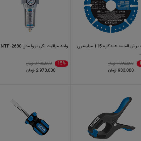
نووا
میباشد و انوع ابزار دستی و برقی برند
نووا
را با بهترین قیمت در اختیار خ
عزیزان است.
صفحه برش الماسه همه کاره 115 میلیمتری
واحد مراقبت تکی نووا مدل NTF-2680
.
15%
1,098,000 تومان
3,498,000 تومان
933,000 تومان
2,973,000 تومان