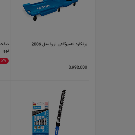
انواع کیف و جعبه ابزار
نووا
خرید ابزارآلات
نووا
فروشگاه
سوپر ابزار پارس
نماینده رسمی فروش شرکت
انواع
ه
دریل
از بهترین برندها مانند
نووا
در خدمت شما 
برانکارد تعمیرگاهی نووا مدل 2086
نووا ..
15%
8,998,000