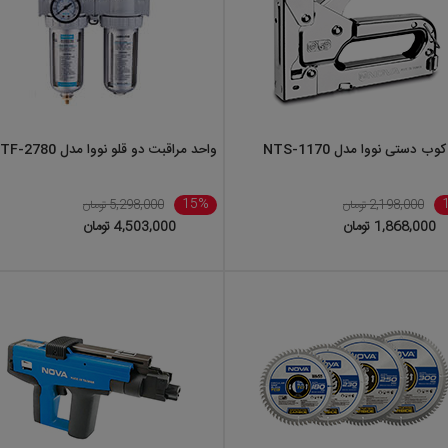
وب دستی نووا مدل NTS-1170
واحد مراقبت دو قلو نووا مدل NTF-2780
15%
2,198,000 تومان
5,298,000 تومان
1,868,000 تومان
4,503,000 تومان