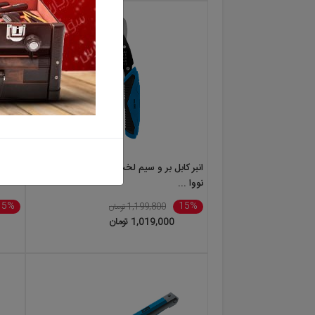
انبر کابل بر و سیم لخت کن چندکاره 6 اینچ
ست 3 عددی سوهان نووا مدل 6055
نووا ...
15%
15%
1,199,800 تومان
1,019,000 تومان