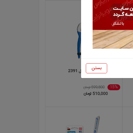
بستن
قیچی میوه چین نووا مدل 2391
15%
599,800 تومان
510,000 تومان