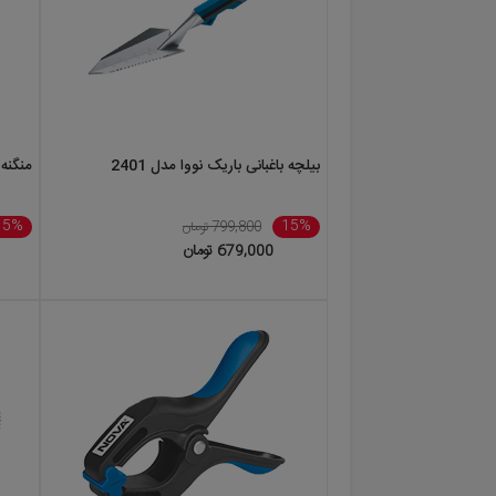
بیلچه باغبانی باریک نووا مدل 2401
منگنه ک
15%
15%
799,800 تومان
679,000 تومان