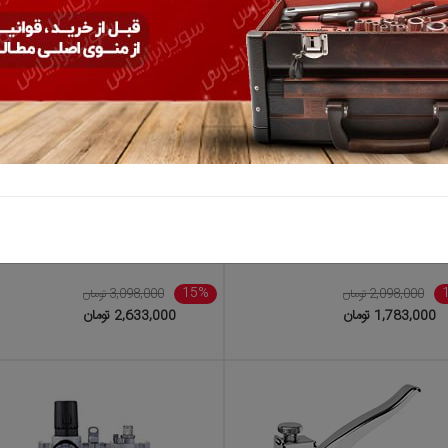
ست 4 عددی مغار نجاری نووا مدل 6069
15%
2,098,000 تومان
3,098,000 تومان
1,783,000 تومان
2,633,000 تومان