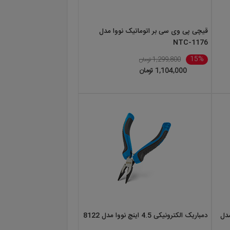
قیچی پی وی سی بر اتوماتیک نووا مدل
NTC-1176
15%
1,299,800 تومان
1,104,000 تومان
چ نووا مدل
دمباریک الکترونیکی 4.5 اینچ نووا مدل 8122