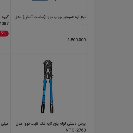
تیغ اره عمودبر چوب نووا (ساخت آلمان) مدل
4087
...
15%
1,800,000
پرس دستی لوله پنج لایه فک ثابت نووا مدل
مینی تل
NTC-2760