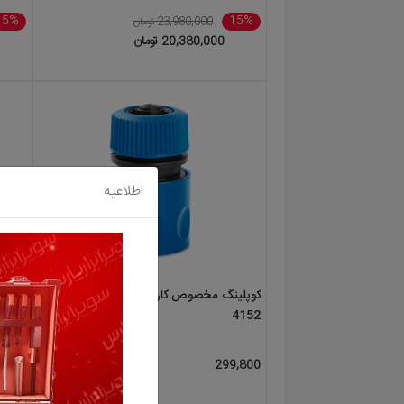
15%
15%
23,980,000 تومان
20,380,000 تومان
اطلاعیه
کوپلینگ مخصوص کارواش نووا مدل NTW-
4152
نووا م
15%
299,800