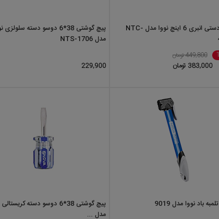
گیره دستی انبری 6 اینچ نووا مدل NTC-
پیچ گوشتی 38*6 دوسو دسته سلولزی ن
مدل NTS-1706
449,800 تومان
383,000 تومان
229,900
مبه باد نووا مدل 9019
پیچ گوشتی 38*6 دوسو دسته کریستالی
مدل ...