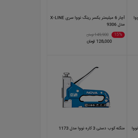
ووا
آچار 6 میلیمتر یکسر رینگ نووا سری X-LINE
مدل 9306
15%
149,900 تومان
128,000 تومان
 نووا
منگنه کوب دستی 3 کاره نووا مدل 1173