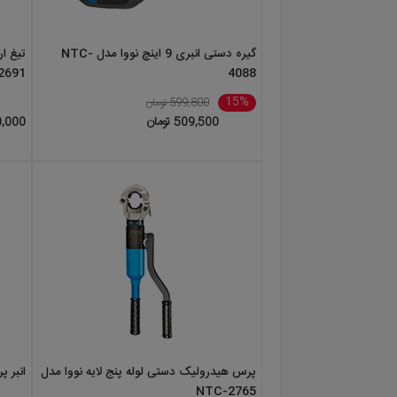
گیره دستی انبری 9 اینچ نووا مدل NTC-
2691
4088
15%
599,800 تومان
509,500 تومان
0,000
پرس هیدرولیک دستی لوله پنج لایه نووا مدل
انبر پر
NTC-2765