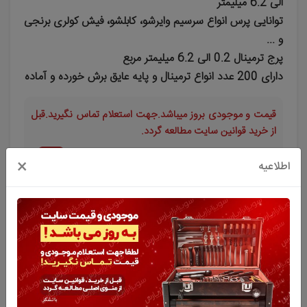
الی 6.2 میلیمتر
توانایی پرس انواع سرسیم وایرشو، کابلشو، فیش کولری برنجی
و ...
پرج ترمینال 0.2 الی 6.2 میلیمتر مربع
دارای 200 عدد انواع ترمینال و پایه عایق برش خورده و آماده
قیمت و موجودی بروز میباشد.جهت استعلام تماس نگیرید.قبل
از خرید قوانین سایت مطالعه گردد.
15%
×
اطلاعیه
2,599,800 تومان
2,209,000
تومان
افزودن به سبد خرید