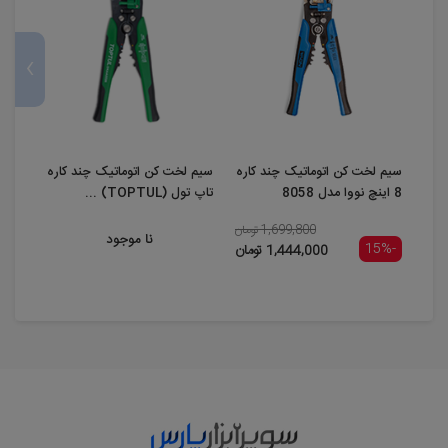
›
سیم لخت کن اتوماتیک چند کاره
سیم لخت کن اتوماتیک چند کاره
سیم ل
8 اینچ نووا مدل 8058
تاپ تول (TOPTUL) ...
مدل 8060
1,699,800 تومان
نا موجود
-15%
-15%
1,444,000 تومان