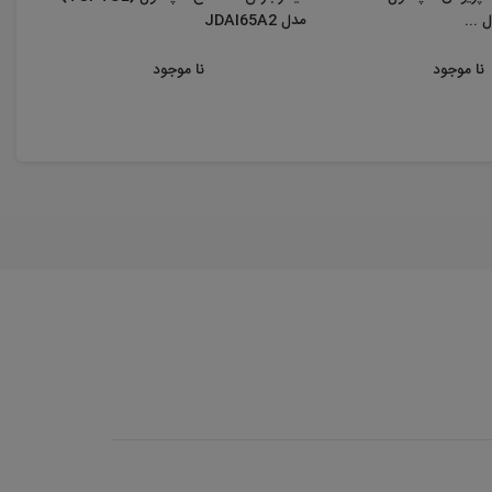
مدل JDAI65A2
نا موجود
نا موجود