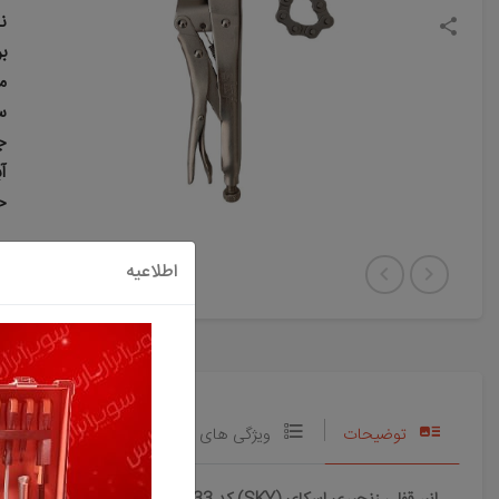
ن
بر
مد
س
ج
آ
حد
اطلاعیه
توضیحات
ویژگی های اصلی محصول
نظرات