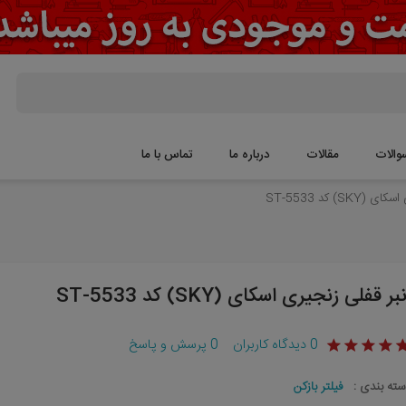
والات
مقالات
درباره ما
تماس با ما
S) کد ST-5533
نبر قفلی زنجیری اسکای (SKY) کد ST-5533
0
دیدگاه کاربران
0
پرسش و پاسخ
سته بندی :
فیلتر بازکن