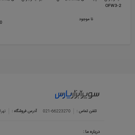
OFW3-2
نا موجود
00
تلفن تماس :
021-66223270
آدرس فروشگاه :
تهرا
درباره ما :