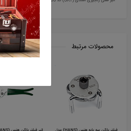
انبر قفلی زنجیری اسکای (SKY) کد ST-5533
محصولات مرتبط
فیلتر بازکن سه پایه هنس (HANS) مدل
انبر فیلتر بازکن هنس (HANS) مدل 1802