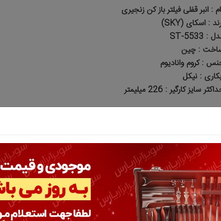
ام : انبر قفلی فیلتر باز کن زنجیری
ند : اسکای (SKY)
ل : ST-5533
اخت : چین
نس : کروم وانادیوم
بکاری : نیکل
اکثر سایز کارگیر : 226 میلیمتر
سوال