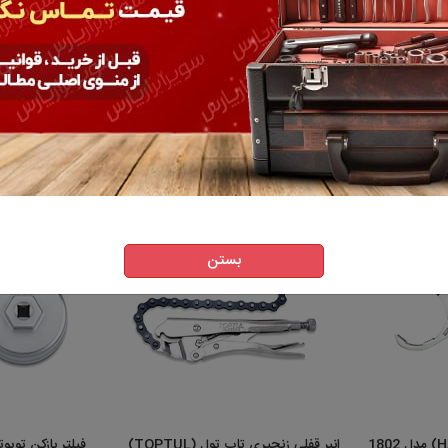
بستن
انبر قفلی زنجیری تاپ تول (TOPTUL)
فیلتر بازکن تویو