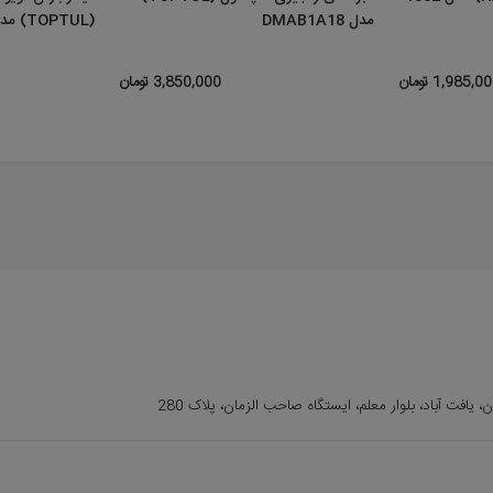
مدل DMAB1A18
(TOPTUL) مدل ...
1,985,0 تومان
3,850,000 تومان
ن، یافت آباد، بلوار معلم، ایستگاه صاحب الزمان، پلاک 280