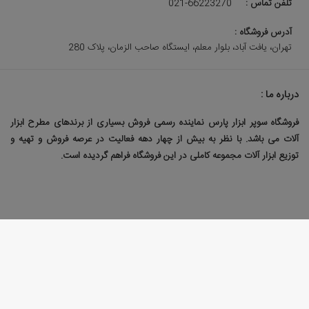
تلفن تماس :
021-66223270
آدرس فروشگاه :
تهران، یافت آباد، بلوار معلم، ایستگاه صاحب الزمان، پلاک 280
درباره ما :
فروشگاه سوپر ابزار پارس نماینده رسمی فروش بسیاری از برندهای مطرح ابزار
آلات می باشد. با نظر به بیش از چهار دهه فعالیت در عرصه فروش و تهیه و
توزیع ابزار آلات مجموعه کاملی در این فروشگاه فراهم گردیده است.
طراحی سایت فروشگاهی