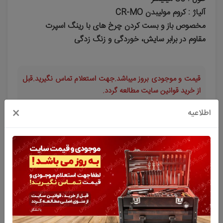
آلیاژ : کروم مولیبدن CR-MO
مخصوص باز و بست کردن چرخ های با رینگ اسپرت
مقاوم در برابر سایش، خوردگی و زنگ زدگی
قیمت و موجودی بروز میباشد.جهت استعلام تماس نگیرید.قبل
از خرید قوانین سایت مطالعه گردد.
×
اطلاعیه
470,000
تومان
افزودن به سبد خرید