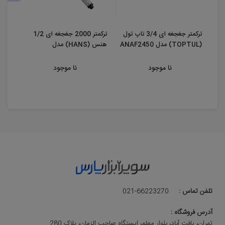
ترکمتر جغجغه ای 3/4 تاپ تول
ترکمتر 2000 جغجغه ای 1/2
(TOPTUL) مدل ANAF2450
هنس (HANS) مدل
(TOPTUL) 70-350 ...
4170NMR
نا موجود
نا موجود
تلفن تماس :
021-66223270
آدرس فروشگاه :
تهران، یافت آباد، بلوار معلم، ایستگاه صاحب الزمان، پلاک 280