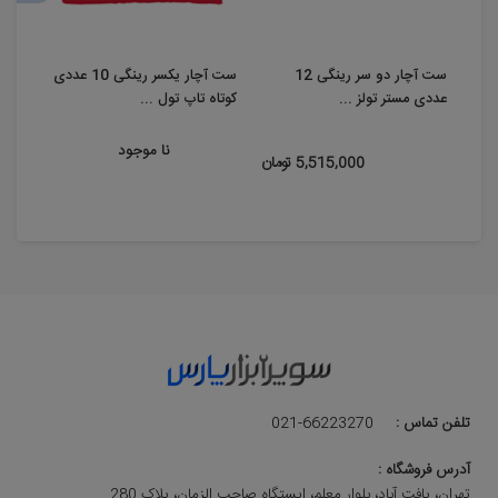
ست آچار دو سر رینگی 12
ست آچار یکسر رینگی 10 عددی
عددی مستر تولز ...
کوتاه تاپ تول ...
2MU
نا موجود
5,515,000 تومان
تلفن تماس :
021-66223270
آدرس فروشگاه :
تهران، یافت آباد، بلوار معلم، ایستگاه صاحب الزمان، پلاک 280