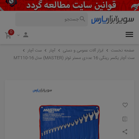
0
صفحه نخست
ابزار آلات عمومی و دستی
آچار
ست آچار
ست آچار یکسر رینگی 16 عددی مستر تولز (MASTER) مدل MT110-16