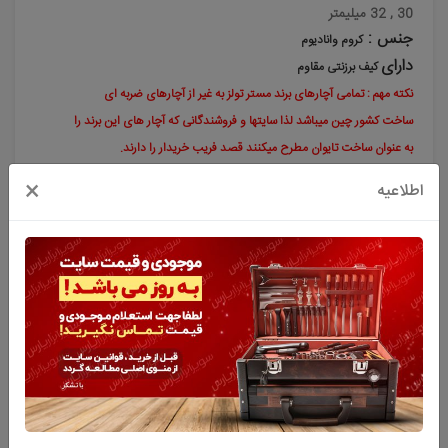
30 , 32 میلیمتر
جنس :
کروم وانادیوم
دارای
کیف برزنتی مقاوم
نکته مهم : تمامی آچارهای برند مستر تولز به غیر از آچارهای ضربه ای
ساخت کشور چین میباشد لذا سایتها و فروشندگانی که آچار های این برند را
به عنوان ساخت تایوان مطرح میکنند قصد فریب خریدار را دارند.
×
اطلاعیه
به من خبر بده
توضیحات