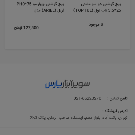
پیچ گوشتی دو سو مشتی
پیچ گوشتی چهارسو PH0*75
پیچ 
25*5.5 تاپ تول (TOPTUL)
آریل (ARIEL) مدل
(TOPTUL) ...
PMH0750
...
نا موجود
127,500 تومان
تلفن تماس :
021-66223270
آدرس فروشگاه :
تهران، یافت آباد، بلوار معلم، ایستگاه صاحب الزمان، پلاک 280