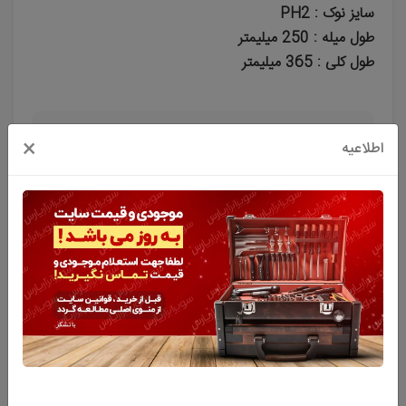
سایز نوک : PH2
طول میله : 250 میلیمتر
طول کلی : 365 میلیمتر
×
اطلاعیه
به من خبر بده
توضیحات
ویژگی های اصلی محصول