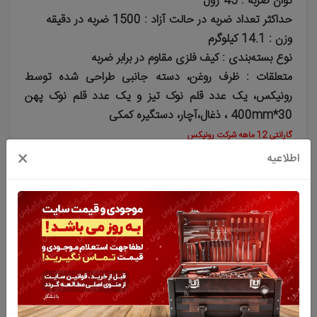
توان ضربه : 45 ژول
حداکثر تعداد ضربه در حالت آزاد : 1500 ضربه در دقیقه
وزن : 14.1 کیلوگرم
نوع بسته‌بندی : کیف فلزی مقاوم در برابر ضربه
متعلقات : ظرف روغن، دسته جانبی طراحی شده توسط
رونیکس، یک عدد قلم نوک تیز و یک عدد قلم نوک پهن
30*400mm ، ذغال،آچار، دستگیره کمکی
گارانتی 12 ماهه شرکت رونیکس
×
اطلاعیه
به من خبر بده