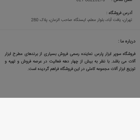
تلفن تماس :
021-66223270
آدرس فروشگاه :
تهران، یافت آباد، بلوار معلم، ایستگاه صاحب الزمان، پلاک 280
درباره ما :
فروشگاه سوپر ابزار پارس نماینده رسمی فروش بسیاری از برندهای مطرح ابزار
آلات می باشد. با نظر به بیش از چهار دهه فعالیت در عرصه فروش و تهیه و
توزیع ابزار آلات مجموعه کاملی در این فروشگاه فراهم گردیده است.
طراحی سایت فروشگاهی