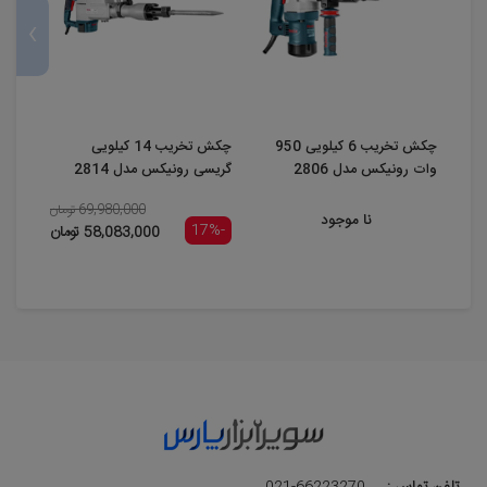
›
چکش تخریب 6 کیلویی 950
چکش تخریب 14 کیلویی
وات رونیکس مدل 2806
گریسی رونیکس مدل 2814
مدل AZG6
69,980,000 تومان
نا موجود
-17%
58,083,000 تومان