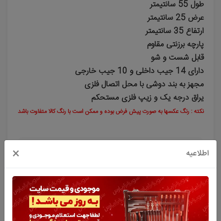
طول 55 سانتیمتر
عرض 25 سانتیمتر
ارتفاع 35 سانتیمتر
پارچه برزنتی مقاوم
قابل شست و شو
دارای 14 جیب داخلی و 10 جیب خارجی
مجهز به بند دوشی با محل اتصال فلزی
یراق درجه یک و زیپ فلزی مستحکم
نکته : رنگ عکسها به صورت پیش فرض بوده و ممکن است با رنگ کالا متفاوت باشد
×
قیمت و موجودی بروز میباشد.جهت استعلام تماس نگیرید.قبل
اطلاعیه
از خرید قوانین سایت مطالعه گردد.
5%
2,498,000 تومان
2,373,000
تومان