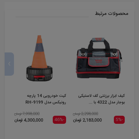
محصولات مرتبط
›
کیف ابزار برزنتی کف لاستیکی
کیت خودرویی 14 پارچه
کیف ا
بوجار مدل 4322 با ...
رونیکس مدل RH-9199
4020 با بند سر 
2,298,000 تومان
7,998,000 تومان
-5%
-46%
-5%
2,183,000 تومان
4,300,000 تومان