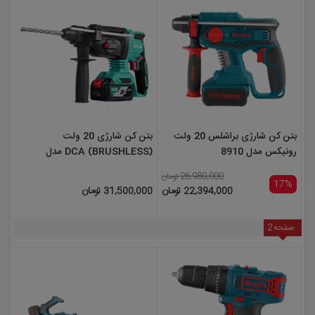
بتن کن شارژی براشلس 20 ولت
بتن کن شارژی 20 ولت
رونیکس مدل 8910
(BRUSHLESS) DCA مدل
ADZC04-24EM
26,980,000 تومان
17%
22,394,000 تومان
31,500,000 تومان
صفحه
2