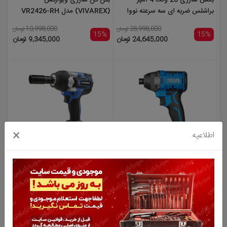
بکس شارژی 20 ولت 4 آمپر
بتن کن شارژی ویوارکس
براشلس ضربه ای سه سرعته نووا
(VIVAREX) مدل VR2426-RH
مدل 5531
28,998,000 تومان
10,998,000 تومان
15%
15%
24,645,000 تومان
9,345,000 تومان
×
اطلاعیه
پیچ گوشتی شارژی 20 ولت
بکس شارژی 20 ولت 4 آمپر
براشلس ضربه ای سه سرعته نووا
براشلس ویوارکس (VIVAREX)
مدل 7730
مدل VR2450-IW
21,598,000 تومان
15%
18,355,000 تومان
9,994,000 تومان