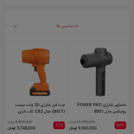
جدیدترین ها
ماساژور شارژی POWER PRO
جت فن شارژی 20 ولت بیست
رونیکس مدل 8851
(BIST) مدل CB2 تک باتری
16,980,000 تومان
4,390,000 تومان
15%
42%
9,900,000 تومان
3,748,000 تومان