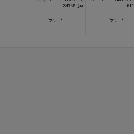
مدل 3415P
د
نا موجود