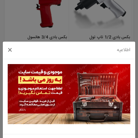
بکس بادی 1/2 تاپ تول
بکس بادی 3/4 هانسول
(TOPTUL) مدل KAAA1660B
(HANSOL) مدل HS1300
×
اطلاعیه
26,750,000 تومان
18,700,000 تومان