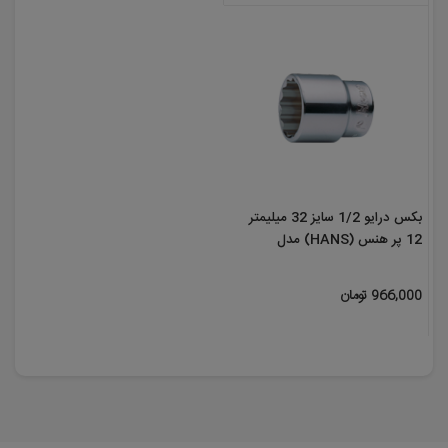
بکس درایو 1/2 سایز 32 میلیمتر
12 پر هنس (HANS) مدل
4402M32
966,000 تومان