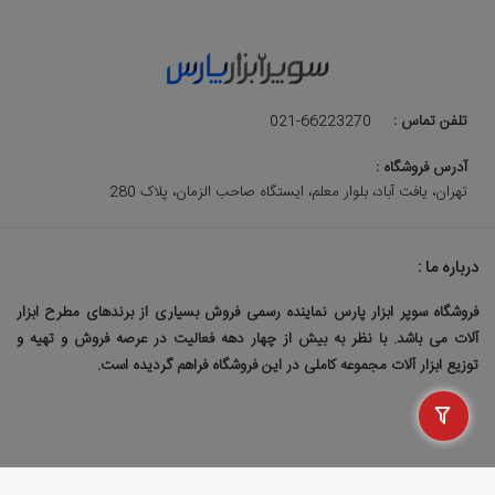
تلفن تماس :
021-66223270
آدرس فروشگاه :
تهران، یافت آباد، بلوار معلم، ایستگاه صاحب الزمان، پلاک 280
درباره ما :
فروشگاه سوپر ابزار پارس نماینده رسمی فروش بسیاری از برندهای مطرح ابزار
آلات می باشد. با نظر به بیش از چهار دهه فعالیت در عرصه فروش و تهیه و
توزیع ابزار آلات مجموعه کاملی در این فروشگاه فراهم گردیده است.