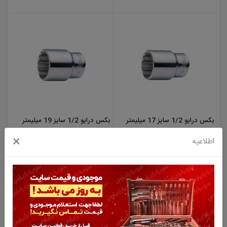
بکس درایو 1/2 سایز 17 میلیمتر
بکس درایو 1/2 سایز 19 میلیمتر
12 پر هنس (HANS) مدل
12 پر هنس (HANS) مدل
×
اطلاعیه
4402M19
4402M17
248,000 تومان
331,000 تومان