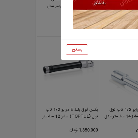
تر مدل
(HANS) سایز 12 میلیمتر مدل
4310E12
897,000 تومان
بستن
1/ تاپ تول
بکس فوق بلند E درایو 1/2 تاپ
14 میلیمتر مدل
تول (TOPTUL) سایز 12 میلیمتر
مدل BAEJ1612
1,350,000 تومان