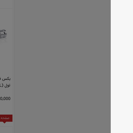
مدل BAEJ1614
1,450,000 تومان
صفحه
2