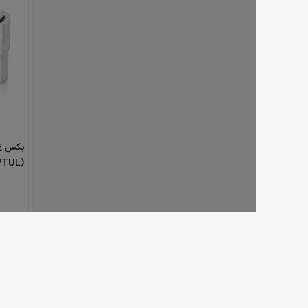
بکس E د
BAED1614
نا موجو