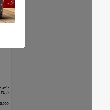
BAED1622
385,000 تومان
BAEH1612
695,000 تومان