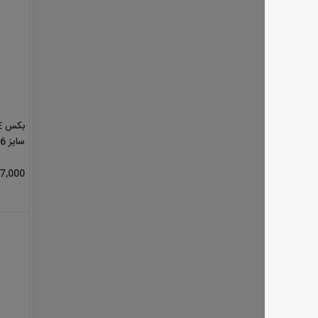
سایز 6 میلیمتر مدل 2410E06
207,000 تومان