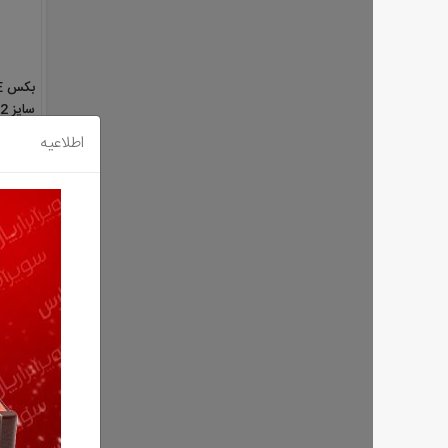
سایز 12 میلیمتر مدل 4410E12
اطلاعیه
373,000 تومان
بکس E د