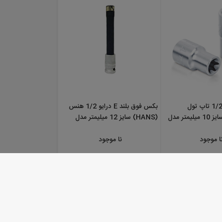
بکس فوق بلند E درایو 1/2 هنس
10 میلیمتر مدل
(HANS) سایز 12 میلیمتر مدل
4311E12
نا موجود