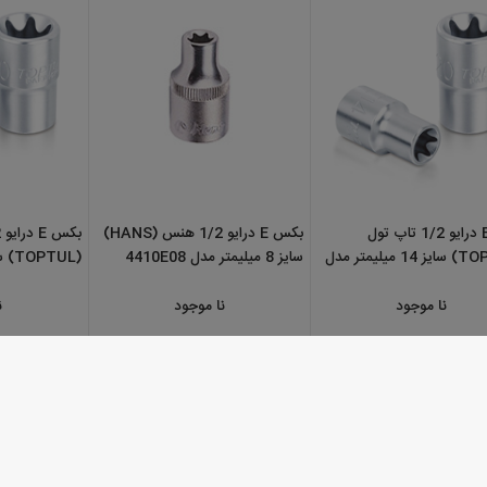
رایو 1/2 تاپ تول
بکس E درایو 1/2 هنس (HANS)
بکس E درایو 1/2 تاپ تول
(TOPTUL) سایز 14 میلیمتر مدل
سایز 8 میلیمتر مدل 4410E08
(TOPTUL) سایز 
BAED1610
د
نا موجود
نا موجود