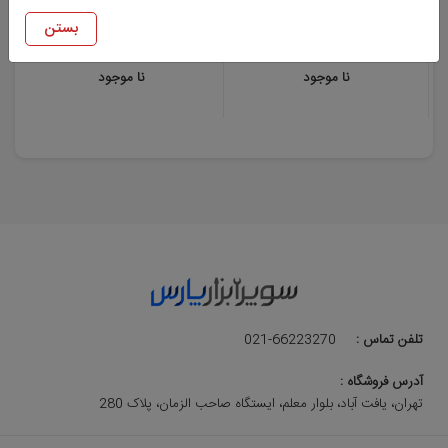
تبر 600 گرم با دسته فایبرگلاس نووا
تبر 800 گرم با دسته فایبرگلاس نووا
مدل 6260
مدل 6280
بستن
نا موجود
نا موجود
تلفن تماس :
021-66223270
آدرس فروشگاه :
تهران، یافت آباد، بلوار معلم، ایستگاه صاحب الزمان، پلاک 280