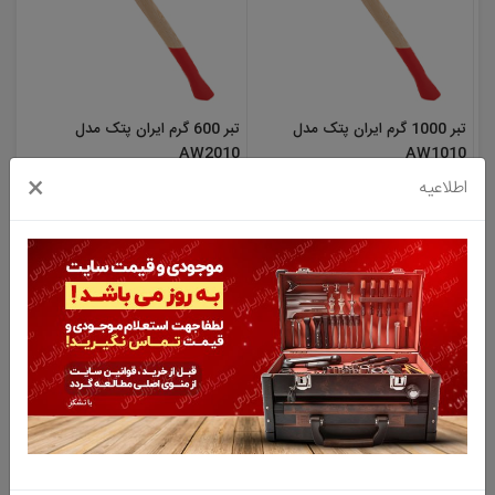
تبر 1000 گرم ایران پتک مدل
تبر 600 گرم ایران پتک مدل
AW2010
AW1010
×
اطلاعیه
2,252,000 تومان
نا موجود