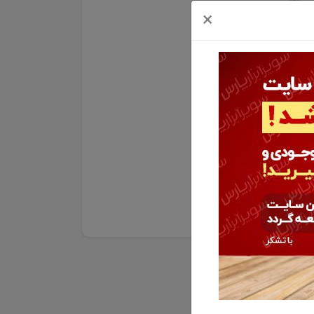
×
ا موجود