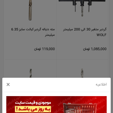
گردبر متغیر 30 الی 200 میلیمتر
مته دنباله گردبر کبالت سایز 6.35
WOLF
میلیمتر
1,085,000 تومان
119,000 تومان
×
اطلاعیه