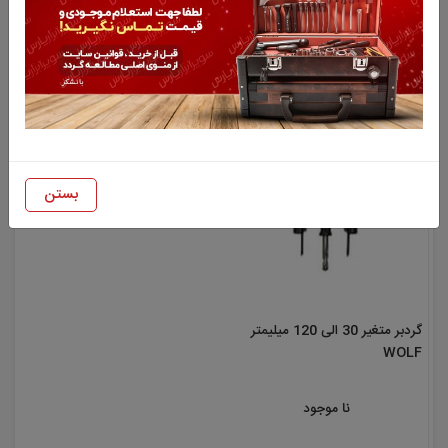
دنباله گردبر ولف (14 الی 31
دنباله گردبر ولف (32 الی 210
میلیمتر)
میلیمتر)
210,000 تومان
375,000 تومان
بستن
گردبر متغیر 30 الی 120 میلیمتر
WOLF
نا موجود