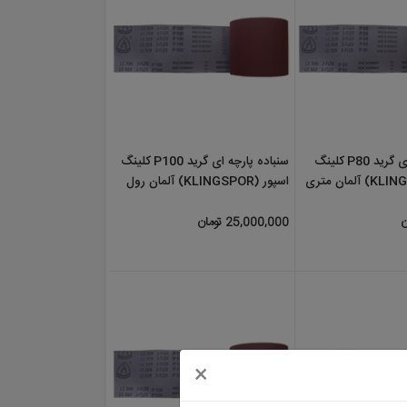
ارچه ای گرید P80 کلینگ
سنباده پارچه ای گرید P100 کلینگ
اسپور (KLINGSPOR) آلمان رول
50 متری
25,000,000 تومان
×