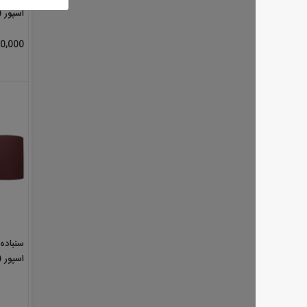
اسپور (KLINGSPOR) آلمان متری
550,000 تومان
50 متری
نا موجو