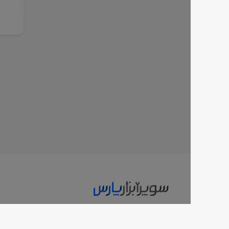
تلفن تماس :
021-66223270
آدرس فروشگاه :
تهران، یافت آباد، ب