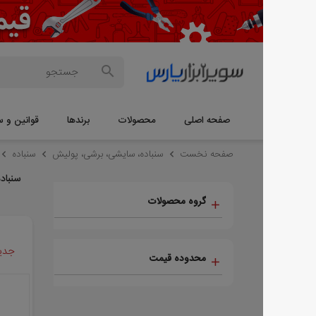
صفحه اصلی
محصولات
برندها
قوانین و سوالات
م
صفحه نخست
سنباده، سایشی، برشی، پولیش
سنباده
سنباده رولی
سنباده رولی
گروه محصولات
جدیدترین ها
محدوده قیمت