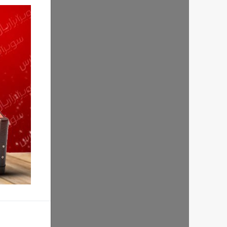
اسپور (KLINGSPOR) آلمان متری
550,000 تومان