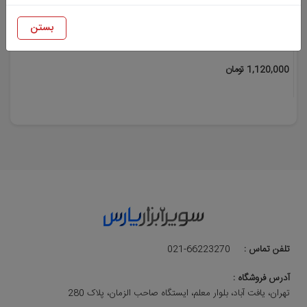
سنباده فلاپ 115 میلیمتر BKH
بستن
گرید P80 بسته 10 عددی
1,120,000 تومان
تلفن تماس :
021-66223270
آدرس فروشگاه :
تهران، یافت آباد، بلوار معلم، ایستگاه صاحب الزمان، پلاک 280