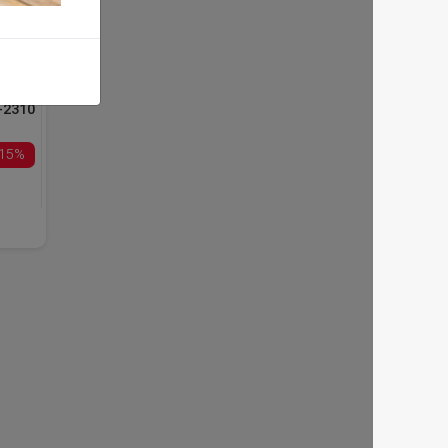
NTS-2310
15%
000