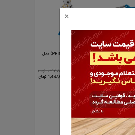
×
قیچی باغبانی نووا (PRIME) مدل
2317
ومان
1,749,800 تومان
15%
ان
1,487,000 تومان