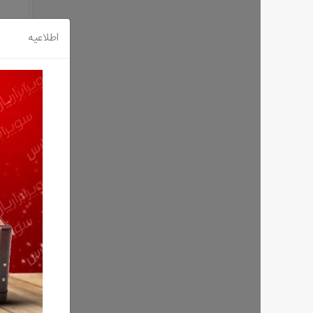
اطلاعیه
قیچی میوه چین نووا مد
15%
0