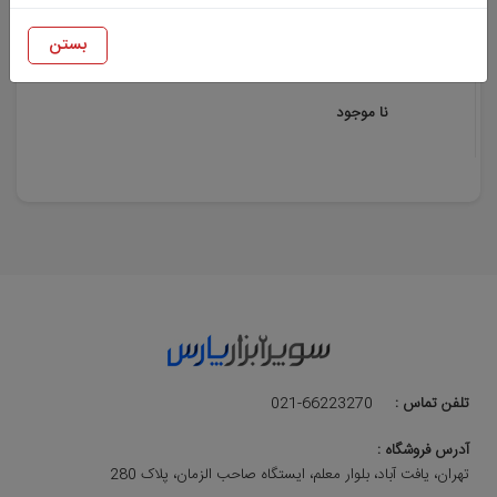
سنگ انگشتی مخروطی 40*30
بستن
میلی متر
نا موجود
تلفن تماس :
021-66223270
آدرس فروشگاه :
تهران، یافت آباد، بلوار معلم، ایستگاه صاحب الزمان، پلاک 280