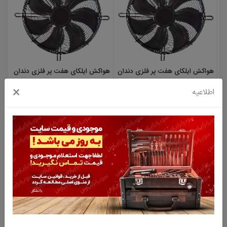
هواکش ایلکای هفت پر فلزی دندان
هواکش ایلکای هفت پر فلزی دندان
اره ای (بدون قاب-مکنده) مدل
اره ای (بدون قاب-مکنده) مدل
×
اطلاعیه
VIT-45T4S
VIT-40T4S
نا موجود
نا موجود