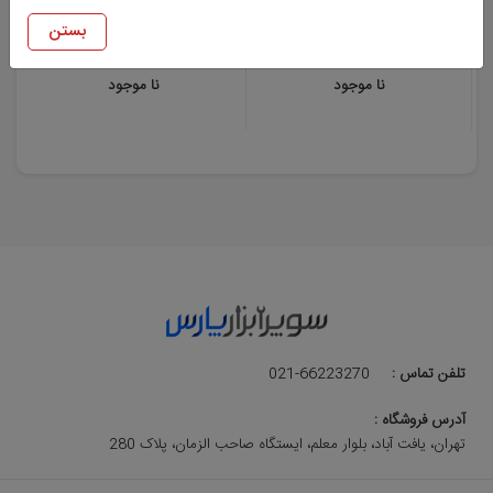
چکش دو شاخ 250 گرم با دسته
چکش دو شاخ 500 گرم با دسته
فایبرگلاس نووا مدل 6225
فایبرگلاس نووا مدل 6250
بستن
نا موجود
نا موجود
تلفن تماس :
021-66223270
آدرس فروشگاه :
تهران، یافت آباد، بلوار معلم، ایستگاه صاحب الزمان، پلاک 280