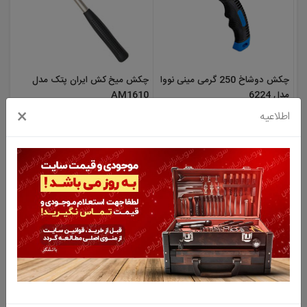
چکش دوشاخ 250 گرمی مینی نووا
چکش میخ کش ایران پتک مدل
مدل 6224
AM1610
×
اطلاعیه
نا موجود
نا موجود