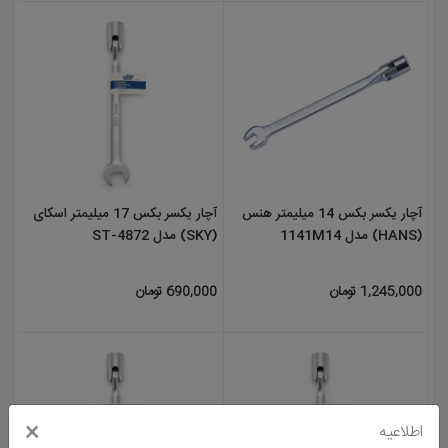
آچار یکسر بکس 14 میلیمتر هنس
آچار یکسر بکس 17 میلیمتر اسکای
(HANS) مدل 1141M14
(SKY) مدل ST-4872
1,245,000 تومان
690,000 تومان
×
اطلاعیه