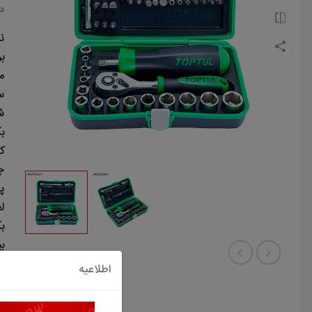
د
نا
بر
مد
س
ش
بکس 1/4 سای
کمک 4
ج
پ
لغ
ب
بی
بی
اطلاعیه
بی
بی