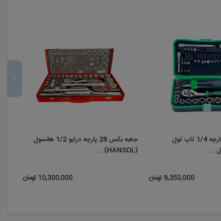
›
جعبه بکس 41 پارچه 1/4 تاپ تول
جعبه بکس 28 پارچه درایو 1/2 هانسول
011
(HANSOL) ...
8,350,000 تومان
10,300,000 تومان