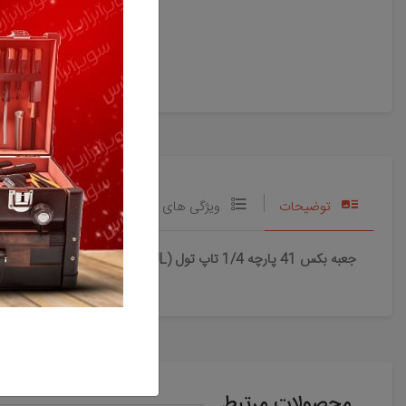
بی
د
فر
توضیحات
ویژگی های اصلی محصول
نظرات
جعبه بکس 41 پارچه 1/4 تاپ تول (TOPTUL) مدل GADW4101
محصولات مرتبط