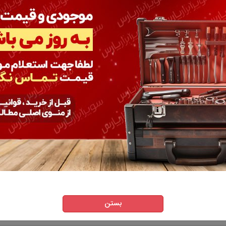
ت ستاره ای سایزهای : T10, T15, T20, T25, T27, T30, T40
ارای جعبه پلاستیکی مقاوم
وشگاه سوپر ابزار پارس نماینده رسمی فروش محصولات TOPTUL
سوال
بستن