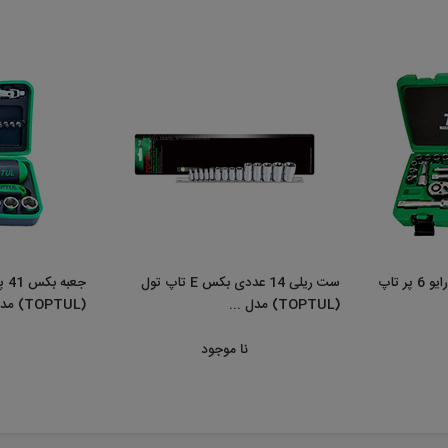
جعبه بکس 25 پارچه 1/2 درایو 6 پر تاپ
ست ریلی 14 عددی بکس E تاپ تول
(TOPTUL) مدل ...
(TOPTUL) مدل ...
نا موجود