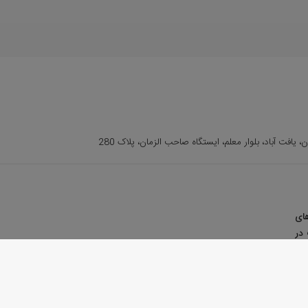
ن، یافت آباد، بلوار معلم، ایستگاه صاحب الزمان، پلاک 280
های
 در
ین