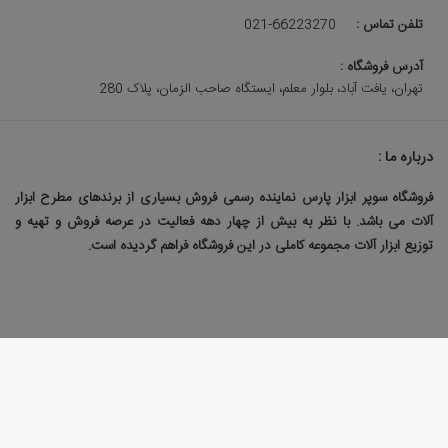
تلفن تماس :
021-66223270
آدرس فروشگاه :
تهران، یافت آباد، بلوار معلم، ایستگاه صاحب الزمان، پلاک 280
درباره ما :
فروشگاه سوپر ابزار پارس نماینده رسمی فروش بسیاری از برندهای مطرح ابزار
آلات می باشد. با نظر به بیش از چهار دهه فعالیت در عرصه فروش و تهیه و
توزیع ابزار آلات مجموعه کاملی در این فروشگاه فراهم گردیده است.