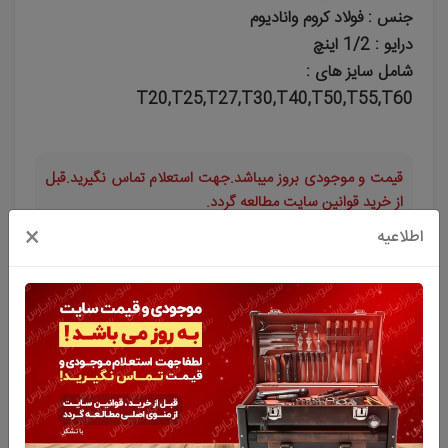
جنس : فولاد کروم وانادیوم
درایو : 1/2 اینچ
شامل سایز های :
T20,T25,T27,T30,T40,T50,T55,T60
قیمت و موجودی بروز میباشد.جهت استعلام تماس نگیرید.قبل
از خرید قوانین سایت مطالعه گردد.
×
اطلاعیه
4,180,000
تومان
افزودن به سبد خرید